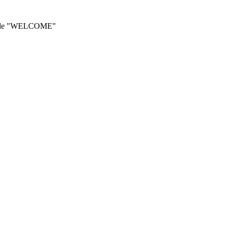
he code "WELCOME"