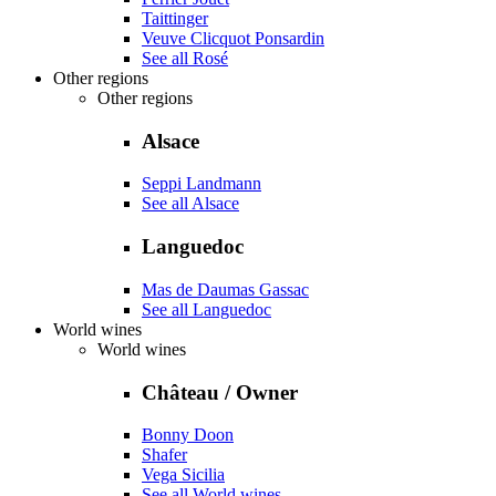
Taittinger
Veuve Clicquot Ponsardin
See all Rosé
Other regions
Other regions
Alsace
Seppi Landmann
See all Alsace
Languedoc
Mas de Daumas Gassac
See all Languedoc
World wines
World wines
Château / Owner
Bonny Doon
Shafer
Vega Sicilia
See all World wines