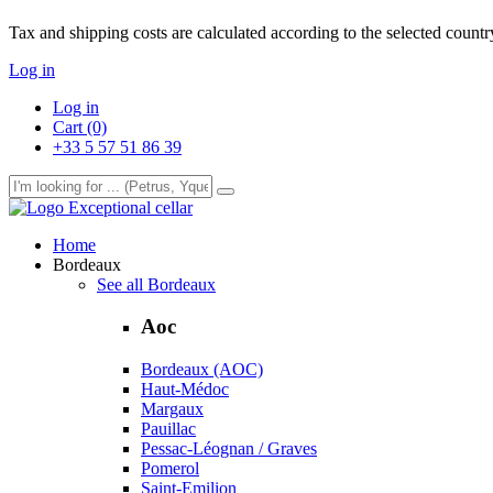
Tax and shipping costs are calculated according to the selected country
Log in
Log in
Cart (0)
+33 5 57 51 86 39
Exceptional cellar
Home
Bordeaux
See all Bordeaux
Aoc
Bordeaux (AOC)
Haut-Médoc
Margaux
Pauillac
Pessac-Léognan / Graves
Pomerol
Saint-Emilion