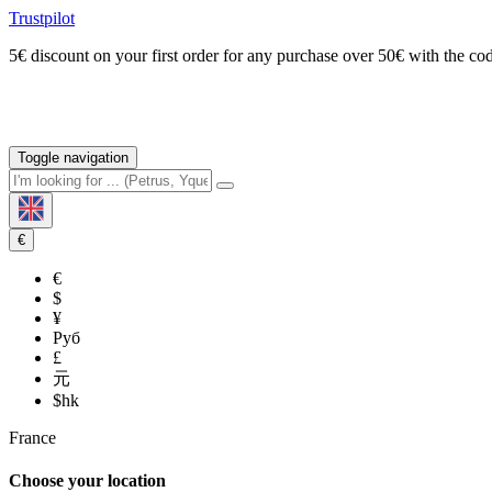
Trustpilot
5€ discount on your first order for any purchase over 50€ with t
Toggle navigation
€
€
$
¥
Руб
£
元
$hk
France
Choose your location