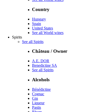
Country
Hungary
Spain
United States
See all World wines
Spirits
See all Spirits
Château / Owner
A.E. DOR
Benedictine SA
See all Spirits
Alcohols
Bénédictine
Cognac
Gin
Liqueur
Pastis
Rhum