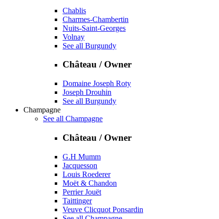
Chablis
Charmes-Chambertin
Nuits-Saint-Georges
Volnay
See all Burgundy
Château / Owner
Domaine Joseph Roty
Joseph Drouhin
See all Burgundy
Champagne
See all Champagne
Château / Owner
G.H Mumm
Jacquesson
Louis Roederer
Moët & Chandon
Perrier Jouët
Taittinger
Veuve Clicquot Ponsardin
See all Champagne