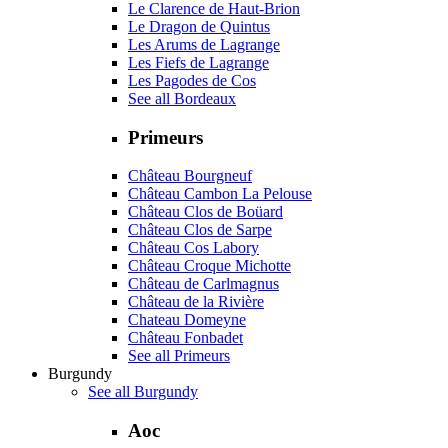
Le Clarence de Haut-Brion
Le Dragon de Quintus
Les Arums de Lagrange
Les Fiefs de Lagrange
Les Pagodes de Cos
See all Bordeaux
Primeurs
Château Bourgneuf
Château Cambon La Pelouse
Château Clos de Boüard
Château Clos de Sarpe
Château Cos Labory
Château Croque Michotte
Château de Carlmagnus
Château de la Rivière
Chateau Domeyne
Château Fonbadet
See all Primeurs
Burgundy
See all Burgundy
Aoc